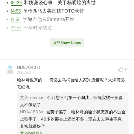
04:25
和姚谦谈心事，关于杨明煌的离世
14:55
单枪匹马去美国找TOTO录音
19:38
学弹吉他从Santana开始
27:57
一条时光隧道
Music Played
展开Show Notes
张雨生 - Only Once (demo)
庾澄庆 - Only Once
HD870437t
14
庾澄庆 - 靠近
2026.5.24
庾澄庆 - 让我一次爱个够 (live)
哈林哥也真的……何必去马桶台给人家冲流量呢？大洋何必
慕细流
TOTO - Africa
庾澄庆 - 改变所有的错
艾美treeman
:
估计想不到第一个淘汰，但确实被干预得
太不像话了
Santana - Europa (Earth’s Cry Heaven’s Smile)
HD141603x
:
被英子骗了，哈林哥的嗓子状态真的不适合
庾澄庆 - 西风的话
上歌手了，40多岁那会上还差不多，现在去去声生不息
庾澄庆 - 伤心歌手
其实就很好了
庾澄庆 - 想念你
共
3
条回复