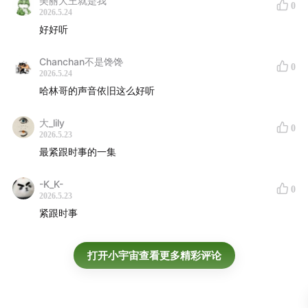
后乐园
美丽大王就是我
0
2026.5.24
好好听
卢凯彤1
2
3
李玟
Chanchan不是馋馋
0
方大同
2026.5.24
哈林哥的声音依旧这么好听
访客...躲在ta的宿舍
大_lily
0
王心凌
蔡健雅
田馥甄
林宥嘉
黄立行
刘若英
张芸京
周
2026.5.23
最紧跟时事的一集
华健
李宗盛
张艾嘉
许鞍华
莫文蔚
任贤齐
陈奂仁
吕方
钟汉良
蔡依
-K_K-
0
林
苏运莹
2026.5.23
顺子
辛晓琪
卓文萱
萧煌奇
紧跟时事
赵传
潘越云
黄韵玲
李宇春
王心凌
潘玮柏
游鸿明
打开小宇宙查看更多精彩评论