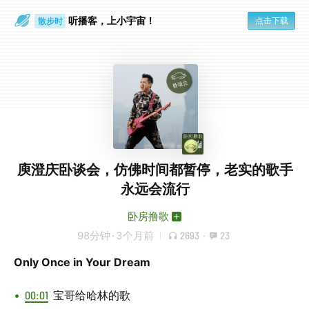
听播客，上小宇宙！
点击下载
散步时
通勤路上
庾澄庆卧谈会，仿佛时间都暂停，老实的歌手
永远会流行
卧房撸歌
98分钟
·
3个月前
2693
·
23
Only Once in Your Dream
00:01
宝哥给哈林的歌