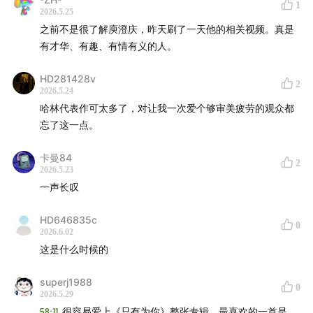
1
2026.5.25
张洪量
李泉
周传雄
林志炫
之前不是很了解庾澄庆，昨天刷了一天他的相关视频。真是
任贤齐
吴克群
黄义达
苏见信
有才华、有趣、有情有义的人。
陈楚生
林志颖
钟汉良
王耀庆
施鑫文月
地磁卡
夏之禹
Lu1
HD281428v
2
2026.5.24
姜思达
肖骏
安雨
Chace
哈林代表作可太多了，对让我一次爱个够审美疲劳的观众都
裘德1
2
鱼翅
Leo1Bee
忘了这一点。
女生宿舍
卡曼84
2
2026.5.23
孙燕姿1
2
一声长叹
戴佩妮1
2
周蕙
梁静茹
蔡健雅
蔡依林
HD646835c
0
2026.6.02
张惠妹
A-Lin
范晓萱
这是什么时候的
莫文蔚
郑秀文
林忆莲
陈慧娴
superj1988
0
徐佳莹
2026.5.29
黄韵玲
艾敬
58:11
很容易爱上《只有为你》整张专辑。最喜欢的一首是