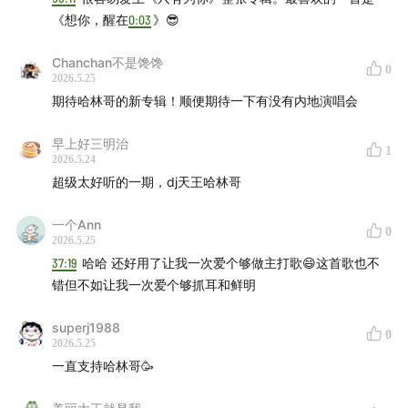
杨乃文
陈珊妮
张悬1
2
《想你，醒在
0:03
》😎
黄龄
伊能静
黄圣依
金海心
那英
丁当
阿兰
小娟
Chanchan不是馋馋
0
容祖儿
周笔畅
张靓颖
2026.5.25
期待哈林哥的新专辑！顺便期待一下有没有内地演唱会
田馥甄
万芳
雷光夏1
2
阿肆
朱婧汐
斯丹曼簇1
2
早上好三明治
1
刘若英
张韶涵
徐怀钰
2026.5.24
柯泯薰
希林娜依·高
吴莫愁
超级太好听的一期，dj天王哈林哥
Band房见
一个Ann
0
2026.5.25
37:19
哈哈 还好用了让我一次爱个够做主打歌😄这首歌也不
新裤子
旅行团
Joyside
木马
错但不如让我一次爱个够抓耳和鲜明
南拳妈妈
动力火车
张淇和黑豹
At17
Twins
superj1988
0
INNOUT
NaraBara
2026.5.25
一直支持哈林哥🥳
Tokyo Ska Paradise Orchestra