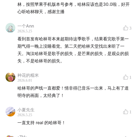
林，按照苹果手机版本号参考，哈林应该也是30.0啦，好开
听友群: looperfm (+微信小助手)
心听哈林聊天，感谢主播
小红书:
卧房撸歌
Email: looperfm@163.com
一个Ann
3
2026.5.25
卧谈会GPS🧭
看到首发有哈林哥本来超期待这季歌手，结果看完歌手第一
期气得一晚上没睡着觉。第二天把哈林天堂找出来听了一
男生宿舍
天。淘汰哈林哥是歌手的损失，是芒果的损失，是观众的损
失，不是哈林哥的损失。
彭于晏
张震岳1
2
热狗
国蛋
种花的糯米
陶喆
王力宏
林宥嘉
杨宗纬
1
2026.6.01
谢霆锋
关楚耀
黄家强
哈林哥的声线一直都爱！情非得已音乐一出来，马上有了道
李克勤
吕方
雷颂德
明寺的画面，太经典了！
苏永康
许志安
梁汉文
杜德伟
小夏先生
小虫
曹格
品冠
1
2026.5.25
伍佰1
2
张楚
宋冬野
一直支持 real 的哈林哥！
方文山
黄俊郎
周华健
赵传
张信哲
庾澄庆
-ZH-