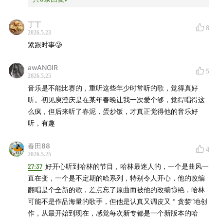
庾澄庆 - 爱你的记忆
庾澄庆 - 整晚的音乐（创作处女作
丁丅
8
2026.5.23
庾澄庆 - 管不住自己
紧跟时事🥲
庾澄庆 - 快乐颂
庾澄庆 - 请开窗
awANGIR
5
庾澄庆 - 只有为你
2026.5.25
音乐是不能比赛的，重听这些年少时常听的歌，觉得真好
庾澄庆 - 让你妈妈New一下
听。初见庾澄庆是在某年春晚让我一次爱个够，觉得唱得这
庾澄庆, 张信哲 - 爱转动
么疯，但后来听了春泥，蛋炒饭，才真正觉得他的音乐好
庾澄庆 - 热情的沙漠
听，有趣
庾澄庆 - 情非得已
庾澄庆 - 春泥
春田88
4
2026.5.25
庾澄庆 - 老实情歌
27:37
好开心听到哈林的节目，哈林最迷人的，一个是曲风一
庾澄庆 - 一个心跳的距离
直在变，一个是不定期的哈系列，特别令人开心，他的改编
庾澄庆 - 对你爱不完
翻唱是个全新的歌，差点忘了原曲而被他的改编惊艳，哈林
可能不是作品海量的歌手，但他是认真又调皮又＂贪婪”地创
Contacts
作，从最开始到现在，感觉每次新专都是一个新版本的哈