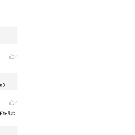
和。
散权益类投
很多人可能
进取），
为年终奖
0
下，弹性。
4a8
”有就
0
下好几款