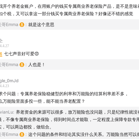
1养老阶段搞不好长达40年，你想过钱从哪里来吗？
我开个养老金账户，在用账户的钱买专属商业养老保险产品，是不是意味
扣个税，又可以拿这一部分钱买专属商业养老保险？好像还不错的感觉
老制度的变革，我们的社保退休金还能领取多少？
关哥Emma
:
就是这个意思
6社保退休金原来是这样算出来的，四大因素决定能领多少钱
仝
要补充？
4.4.27
16
七七声音好可爱😍
5个人养老金，可能有不一样的理解
关哥Emma
:
人也是！
题只是养老规划中的一小部分，但足以促使我们行动起来：
gle_0mJd
4.4.23
3如何在30岁规划七份养老金来源：尽力而为，量力而行，小额投
求个问题：专属养老保险稳健型的利率和万能险的结算利率差不多，
么万能险里面多投一些，能不能当养老配置？
vianLu
:
养老资金的来源可以很多，放万能险也没问题，只是纪律性就没
积累不是一日之功，保障的完善也不是一时之事。关于「养老」
强，不像专属商业养老保险，得到时间点才能取，一定程度上保障专款专
预知的问题。
实，可以两边都投，做组合。
关哥Emma
:
这个问题的条件和结论其实没什么关系。万能险当然可以
也对养老话题感兴趣，可以订阅我们的公众号
【@关哥说险】
，