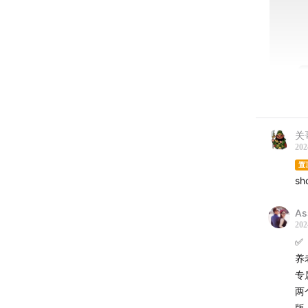
关
202
置
s
A
202
✅
养
专
两
版