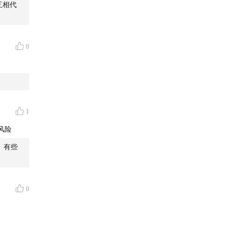
互相代
0
养老金
1
风险
。有些
0