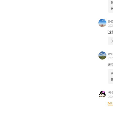
起持续
文章推
IN
202
1.
没有
这
2.
分享
mu
3.
关于
202
想
4.
自在
5.
「我
6.
我给
云
202
7.
财富
50