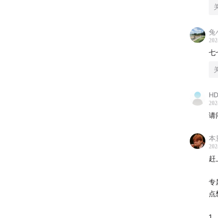
「
跟
03:53
它
稳
兔
进
202
06:46
为
七
「
08:29
新
开
领
08:42
【
HD
「
202
可
10:21
【
请
未
多
11:56
【
本
202
✅
赶
12:28
（
个
领
专
16:13
（
年
点
18:01
【
✅
1