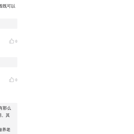
着既可以
0
0
入，减缓
有那么
，还有太
用。其
做养老
和我们一