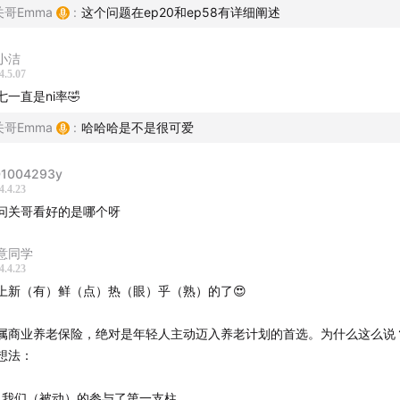
结算利率」
关哥Emma
:
这个问题在ep20和ep58有详细阐述
市场有关系。
与「个人养老金」有什么
区别
？制度与产品。
健型：2022年4%~5%、2023年3%左右。
小洁
取型：2022年5%~6%、2023年3%~4%。
4.5.07
什么国家近几年开始推动「商业养老金」？
七一直是ni率🤣
4.产品领取期」
兴的「专属商业养老保险」有什么
特点
？
关哥Emma
:
哈哈哈是不是很可爱
始领取养老金的阶段。
取方式：一次性领取、分批领取（养老年金领取转换表）。
1】
缴费方式
更灵活，不定时、不定量。
1004293y
领取转换表」
4.4.23
以选择投保时就锁定或者开始领养老金再锁定。
2】
账户式管理
：「稳健型」与「进取型」。
问关哥看好的是哪个呀
来平均寿命增长趋势，如果保险行业未来改了生命表，导致同样账户价值
的养老期间。
3】
产品积累期
：
意同学
4.4.23
「版本」
上新（有）鲜（点）热（眼）乎（熟）的了😍
a）重点关注「保底利率」与「结算利率」。
人养老金账户限定额度和产品，如果买不了可以看普通版。
取时间：专属商业养老金是法定退休年龄或年满60岁、个人养老金账户
属商业养老保险，绝对是年轻人主动迈入养老计划的首选。为什么这么说
b）「进取型」一定比「稳健型」收益更高吗？
龄。
想法：
4】
产品领取期
：
「退保损失」
、我们（被动）的参与了第一支柱