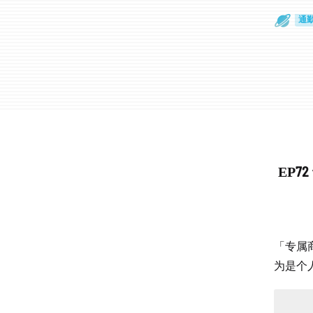
通
眼
EP
「专属
为是个