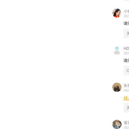
43:10
常
「
小铁
专
202
44:52
相
传
请
【题外
太
养老不
H
分的准
202
请
尤其对
C
确定性
朱
随着我
202
48:
EP0
随着医
雀
202