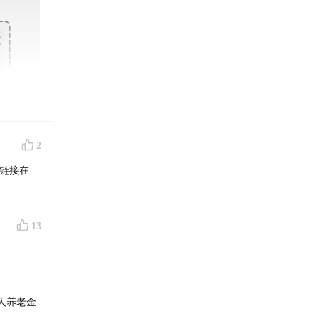
2
链接在
13
人养老金