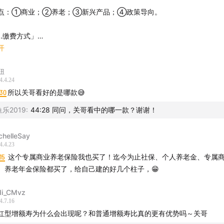
点：①商业；②养老；③新兴产品；④政策导向。
上，专属商业养老保险一直是
我国三支柱养老保险体系
中重要的
1.缴费方式」
与个人养老金计划既有重合的部分，但也存在一定的差异。
常商业年金险缴费：趸交、期交。
开
属商业养老保险缴费：趸交、期交、灵活缴费（无纪律性）。
针对大家常见的概念上的混淆和误解，这期节目我们想来聊一下
妞
4.4.24
话题，看看“
专属商业养老保险，到底是个怎么回事儿
”？
2.账户式管理」
:30
所以关哥看好的是哪款😅
为稳健型、进取型账户，每年可进行转换，且调整比例。
过对该产品的定位和特点的梳理，可以帮助大家更好地了解专属
式：结算利率 = 保底利率 + 浮动利率。
鱼乐2019
:
44:28 同问，关哥看中的哪一款？谢谢！
弄明白它
与「个人养老金」的关系？
以及
与「传统商业养老保险
3.产品积累期」
底是什么。
chelleSay
钱的阶段，不释放现金流。
4.4.23
健型：保底利率相对高。投资固收类的产品，更稳定。
15
这个专属商业养老保险我也买了！迄今为止社保、个人养老金、专属
篇文章
《没有缴费压力，还有保底利率，这种养老金还真有点东西
取型：保底利率可能是0。投资偏权益类产品，波动更大。
、养老年金保险都买了，给自己建的好几个柱子，😁
养老金》
使用，效果更佳。
保底利率」
低收益，买入时是多少就是多少，不会变。但可能出现停售或政策变化。
di_CMvz
轴
4.7.16
健型：2022年3%左右，现在2.5%左右。
红型增额寿为什么会出现呢？和普通增额寿比真的更有优势吗～关哥
取型：最低是0%，最高1%左右。
么是「专属商业养老保险」以及养老三支柱？