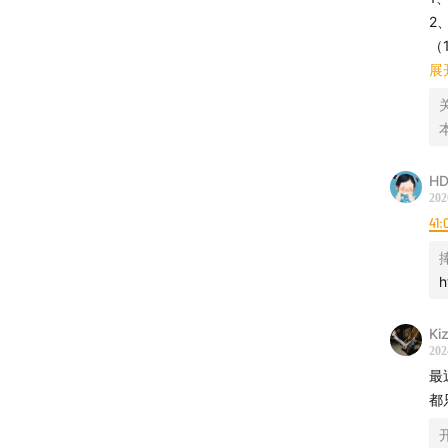
1
2
18:14
（
前
（
第
（
展
20:48
（
1
资
2
涉
23:25
个
基
（
优
29:30
退
HD
「
的
202
初
33:47
产
41:
（
✅
-
36:28
这
1
h
2
回
37:55
（
3
赚
Ki
202
40:11
（
「
最
注
都
41:21
（
个