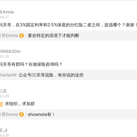
见的
购买渠道
都有哪些？一些补充提示。
优劣」
Annie
属商业养老保险：灵活性。
4.6.27
比传统商业养老年金的
优劣
？确定性 vs. 灵活性。
统商业养老年金：确定性。预定利率下降趋势。
问关哥，在3%固定利率和2.5%保底的分红险二者之间，该选哪个？谢谢
话】
关哥Emma
:
要在特定的语境下才能判断
自由、太灵活的钱是留不住的。
是一个遥远的目标，而是一份关乎我们当下生活的行动指南。只
D996830m
备，才能在步入老年行列时不会那么慌张和仓促。
4.5.28
问关哥有群吗？在做保险咨询吗？
于当代的年轻人，生活模式的迁移使得我们即将面对的养老生活
harlesW
:
公众号👉🏻关哥说险，有你说的这些
，有太多的问题需要去思考和解决。例如：
红血
国人口结构的变化，过去的养老方式是否还可以延续？
4.5.19
18
求组织，求加群
7独生子女、延迟退休和养儿防老——和凤凰财经记者聊中国式养老
关哥Emma
:
shownote有！
疗环境的发展，我们是否准备好迎接「百岁人生」的到来？
斑_d
4.4.30