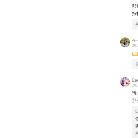
EP2
那
抵
随着养
EP6
仝
是否需
202
01:
EP4
这些问
Ea
202
EP6
请
焦虑
那
E
财富的
多不可
如果你