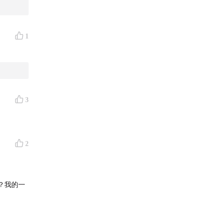
1
3
分配给更
2
是法定退休
？我的一