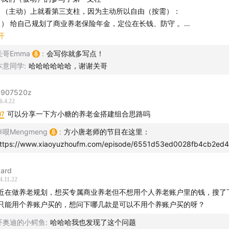
）积累期：
、（主动）上就看第三支柱，因为主动所以自由（按需）：
a）既可「一次性领取」也可「分批领取」。
5年退保的现金价值不高于已交保费。
1） 给自己规划了商业养老保险年金，定位在长钱、防守 。
6年~第10年退保的现金价值不高于累计已交保费和75%账户累计收益之
2） 又规划了个人养老金账户，定位在长钱，进攻（选了 fof，搭配和分
开
b）「领取转换表」什么时候锁定比较好？
0年之后退保的现金价值不高于累计已交保费和90%账户累计收益之和。
），当然更主要的是占尽税优！ 但占尽就意味着对收入有一定的要求，
关哥Emma
:
会写你就多写点！
）领取期
及不到🌚
人养老金版 vs. 普通版，到底要怎么选？
本意同学
:
哈哈哈哈哈哈，谢谢关哥
本不支持退保，但针对特殊情况（重疾/意外伤残）可特殊申请退保。
3）考虑看看专属商业养老保险，定位在长钱、防守（分散小部分比例到
先考虑税优产品（现在能薅就薅到位）--- 我把它看成不定额定投，不失
保损失
：积累期需扣除一定收益；领取期基本不退。
907520z
产品成本」
一个长钱好去处😁
6.4.22
始费用、管理费，购买前看具体产品条款。
品成本
：初始费用、管理费，购买前要看清条款。
07
可以分享一下方小糖的养老金搭建组合思路吗
1）算为固定支出，刚性。（2）和（3） 算为月/年定投，工资到手先留
「适合人群」
捧哏Mengmeng
:
方小唐老师的节目在这里：
工资到手先预留，再消费
类产品更
适合哪些人群
购买？三类情况：
）收入不稳定，无法保证长期规律缴费，灵活配置；
ttps://www.xiaoyuzhoufm.com/episode/6551d53ed0028fb4cb2ed
）既想养老储备，又想参与市场投资；
到养老三支柱体系，我自己总结对应了三个关键词： “基本”必须有，“福利
1）收入不稳定，无法保证长期规律缴费，灵活配置；
）每年灵活配置“进取型”“稳健型”比例，但纪律性不高。
，“补充”争取有🤩🤩🤩
zard
4.11.22
2）养老储蓄也想获取市场收益，但不想有本金损失；
购买渠道」
近在做养老规划，想买专属商业养老但不想用个人养老账户里的钱，搜了
意专属命名格式：专属商业养老保险。
只能用个养账户买的，想问下哪几款是可以不用个养账户买的呀？
3）想每年灵活配置「进取型」与「稳健型」的比例。
人养老金账户、各大保险公司官网。
开奥迪的小鳄鱼
:
哈哈哈我也发现了这个问题