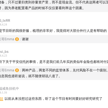
储备，只不过要归类到存量资产里，而不是现金流。但不代表这两者可以
关注和探讨「如何体面养老、幸福养老」？
替，因为养老配置看产品的时候不仅仅要看利率这个因素。
荐：
G_txRR
4.4.24
缴费压力，还有保底利率，这种养老金还真有点东西｜专属商业
是节目听的我很舒服，梳理的非常好，我觉得对大部分外行人是有帮助的
关哥Emma
:
谢谢
我的养老金思路
si_bs
买年金险，我有 8 条非常成熟的小建议
4.4.23
听下关于平安信托的事情，是不是我们前几年买的类似年金险也都有对付
人生 | 要准备多少钱？才能体面的养老？
关哥Emma
:
两种产品，两套不同的监管体系，兑付风险不在一个级别
28岁，给自己准备了100万退休金」
信息我也道听途说，就不随便胡说八道了。
自己买养老年金的10个思路节点
端咸鱼挂机中
6.1.16
的敌人不是通货膨胀，是自己瞎霍霍
:02
以前从来没想过这些东西，听了这个节目有时间要好好研究研究了