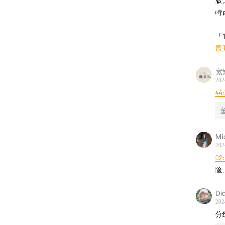
特
但事实
「
之一。
正
展
专
所以，
宽
202
已久的
「
44
分
希望通
模
保险，
「
别？
到
Mi
存
202
稳
02:
配合这
进
险
属商业
「
最
Di
⌛时间
202
稳
分
进
02:23
什