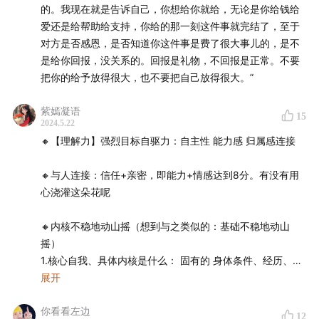
的。我现在就是告诉自己，你想给你就给，无论是你给钱给
55:49
怎么做能多肯定自我、少在意别人的目光？
爱还是给帮助给支持，你给的那一刻这件事就完结了，至于
对方是否感恩，是否知道你这件事是费了很大事儿的，是不
57:42
有些事情如果不解释难受的是自己，可是说了又怕
是给你回报，没关系的。回报是礼物，不回报是正常。不要
有矛盾，要怎样处理？
把你的给予放得很大，也不要把自己放得很大。”
58:26
人际交往中自己付出100%的感情，可发现对方只当
紫嫣凝语
15
2024.5.22
做普通朋友，感到很失望怎么办？
🔸【理解力】强烈目标自驱力：自主性 能力感 归属感连接
59:28
要怎样处理与原生家庭“拧巴”的关系？
🔸与人连接：信任+亲密，即能力+情感达到8分。有没有用
心浇灌这朵花呢
01:00:05
如何改变“比较性自卑”的状态？
🔸内核不稳地动山摇（想到与之类似的：基础不稳地动山
01:00:45
非常在意他人想法，担心自己说错话、做错事，
摇）
应该怎么办？
1.核心自我、具体内核是什么： 固有的 身体条件、经历、性
格资质等
展开
01:01:26
来自朋友的嫉妒心总会阻碍人际关系发展，让我
重要性：看不见自己就会飘忽。要不卑不亢，所有的一切都
感到不适，要怎么办？
你看看左边
是我凭本事得来的（配得感）
12