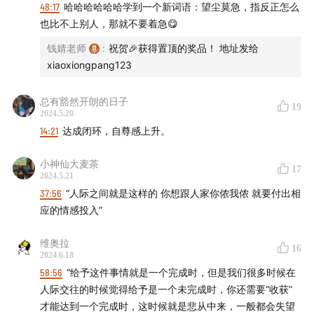
48:17
哈哈哈哈哈哈学到一个新词语：望尘莫急，指反正怎么
Ps：就像前两天第一次听说钱老师，是在看甄嬛传的解说中
也比不上别人，那就不要着急😋
34:10
第三部分：人际关系&自我认知
被up主种草的！哈哈哈，人生就是一场充满不确定的奇妙之
旅！我好爱❤️
钱婧老师
:
祝贺🎉获得置顶的奖品！ 地址发给
34:16
室友的一些做法让我感到很不舒服，不想与她起争
xiaoxiongpang123
执，但又觉得很尴尬，要怎样处理？
总有豁然开朗的日子
19
38:30
不善交际的高敏感人群，怎样做才更加舒服、自如
2024.5.20
地与他人相处？
14:21
达成闭环，自尊感上升。
小神仙大麦茶
42:17
在优秀的同门师姐面前，怎样自处和与跟她相处？
17
2024.5.21
37:56
“人际之间就是这样的 你想跟人家你侬我侬 就要付出相
48:55
第四部分：职场问题
应的情感投入”
48:59
怎样选择适合自己的城市？
维奥拉
16
2024.6.18
51:52
怎么学会跟领导沟通相处，减少自己的压力？
58:56
“给予这件事情就是一个完成时，但是我们很多时候在
人际交往的时候觉得给予是一个未完成时，你还需要“收获”
55:44
第五部分：其他问题
才能达到一个完成时，这时候就是悲从中来，一般都会失望