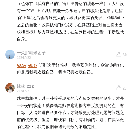
（也像在《我有自己的宇宙》里传达的观念一样）：人生没
01:54
导师太“push”怎么办？该怎样与导师沟通自己的想
有一个“岸”上了以后就能一劳永逸，岸的那头还是岸，短暂
法？
的“上岸”之后会看到更大的世界以及更高的要求。成年/毕业
之后的自驱：诚实认领“核心我”，在其基础上对自己提出要
02:22
自我决定理论 Self-Determination Theory：自我
求和目标并尽力满足和达成，在达到目标的过程中不断迭代
性、能灵感、归属感
自身。
08:49
一朵胖糯米团子
二战失败，找不到未来的方向，做些什么能让自己
30
2024.5.22
不那么“模糊”？
48:54
48:37
听到这里好感动，我羡慕你的好，欣赏你的好，
但最后我喜欢我自己，我也只喜欢我自己。
15:04
关于工作习惯：“论文人”要如何更好地实现多任务并
行？
辣辣_zzz
27
2024.5.21
15:47
时间管理终究来讲就是价值管理
越来越相信，以一种接受现实的心态应对未知的发生，才是
一种好的状态！就像钱老师在这期播客中反复提到的点：有
19:08
周围同学“闪闪发光”，自己如此“卑微”，感到落差迷
目标！人得知道自己要什么，才能够更好处理问题与问题之
前的优先级。但是，即便有目标，有明确的计划，在实际做
茫，要怎样调整状态？
的过程中，我们依旧会遇到无数的不确定性。