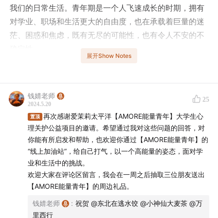
我们的日常生活。青年期是一个人飞速成长的时期，拥有
对学业、职场和生活更大的自由度，也在承载着巨量的迷
茫、困惑和焦虑，既有无尽的可能性，也有令人不安的不
确定性。
展开Show Notes
5月25日谐音“我爱我”，作为全国大学生心理健康日，意
思就是要关爱自我的心理成长和健康。
钱婧老师
25
2024.5.20
本节目是爱茉莉太平洋所发起的
【AMOER能量青年】
大
再次感谢爱茉莉太平洋【AMORE能量青年】大学生心
置顶
学生心理关护公益项目和小宇宙联合推出的
【我，
理关护公益项目的邀请。希望通过我对这些问题的回答，对
WOW!】
播客企划系列节目之一。作为一名研究方向是管
你能有所启发和帮助，也欢迎你通过【AMORE能量青年】的
理心理学的老师，很感谢爱茉莉太平洋和小宇宙的精心策
“线上加油站”，给自己打气，以一个高能量的姿态，面对学
划和组织，让我们有机会共同关注青年朋友的心理健康。
业和生活中的挑战。
欢迎大家在评论区留言，我会在一周之后抽取三位朋友送出
爱茉莉太平洋是一家拥有70余年历史、总部位于韩国的全
【AMORE能量青年】的周边礼品。
球化妆品公司。旗下拥有20余个知名品牌，覆盖化妆品、
钱婧老师
:
祝贺 @东北在逃水饺 @小神仙大麦茶 @万
个人护理及保健等类别，包括我们所熟知的雪花秀、兰
里西行