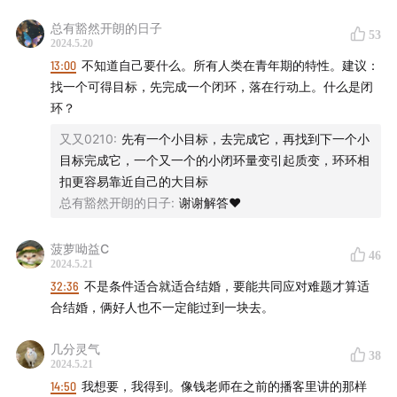
听友群，获取
直播连线
通知，以及更多专属信息。如需获
总有豁然开朗的日子
53
取
闭门直播
资讯，请添加微信
qamaster66
。感谢你的关
2024.5.20
注与参与！
13:00
不知道自己要什么。所有人类在青年期的特性。建议：
找一个可得目标，先完成一个闭环，落在行动上。什么是闭
在本期对谈中，将聊到下边的一些问题：
环？
又又0210
:
先有一个小目标，去完成它，再找到下一个小
怎样才能找到自己的热爱，走得坚定些？
目标完成它，一个又一个的小闭环量变引起质变，环环相
要如何管理时间，处理好多任务并行？
扣更容易靠近自己的大目标
婚恋焦虑怎样去缓解？
总有豁然开朗的日子
:
谢谢解答❤️
要怎样处理好，与室友、与同门师兄师姐等等之间的人
际关系？
菠萝呦益C
46
2024.5.21
怎样更好地与领导沟通相处？
32:36
不是条件适合就适合结婚，要能共同应对难题才算适
要怎么做才能多肯定坚定自我、少在意别人的目光？
合结婚，俩好人也不一定能过到一块去。
｜时间线｜
几分灵气
38
2024.5.21
01:49
第一部分：学业发展
14:50
我想要，我得到。像钱老师在之前的播客里讲的那样