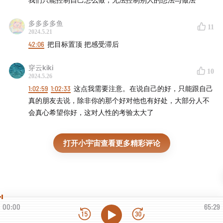
｜
串台「实习生活」
｜
对谈韩卓教授
｜
对谈璞璞老师&小
决生活问题、应对挑战
橙卷饼
｜
对谈考研博主空卡
｜
二次对谈人大董晨宇
多多多多鱼
11
2024.5.21
🔸具体目标：志向 ➕现状接纳并努力：志气
【钱钱老师喊你读书】：
《终身成长》
｜
《人的全景》
｜
42:06
把目标置顶 把感受滞后
《胡思乱想消除指南》
｜
《深度工作》&《人生烦恼咨询
室》
｜
423读书日特别篇《我有自己的宇宙》
穿云kiki
10
2024.5.26
1:02:59
1:02:33
这点我需要注意。在说自己的好，只能跟自己
【钱录】：
学业岔路口，应该如何选
｜
“关系”不拧巴
｜
你
真的朋友去说，除非你的那个好对他也有好处，大部分人不
的人生需要主线
｜
走近博士
｜
985博导教你选导师
｜
北师
会真心希望你好，这对人性的考验太大了
大演讲实录
｜
努力和选择同样重要
【钱钱老师的沉浸式答疑】：
打开小宇宙查看更多精彩评论
本硕博职场Q&A（2023年2
月版）
｜
本硕博职场Q&A（3月版）
｜
本硕博职场Q&A（4
月版）
｜
本硕博职场Q&A（5月版）
｜
本硕博职场Q&A（6
月版）
｜
本硕博职场Q&A（7月版）
｜
本硕博职场Q&A（8
月版）
｜
本硕博职场Q&A（9月第一期）
｜
本硕博职场
00:00
65:29
Q&A（9月第二期）
｜
本硕博职场Q&A（10月版）
｜
本硕