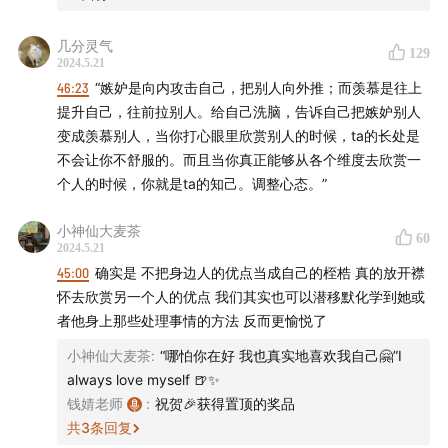
芝、悦诗风吟、梦妆和吕等品牌。
几分灵气
129
2024.5.21
另外，大家也可以关注此次播客企划中的「蜜獾吃书」、
46:23
“嫉妒是向内攻击自己，把别人向外推；而羡慕是往上
「逃班威龙」、「哎哟嚯Radio」、「贤者时间」等其他
提升自己，往前拉别人。给自己洗脑，告诉自己把嫉妒别人
节目，也欢迎大家，多多关注AMORE能量青年接下来的
变成羡慕别人，当你打心眼里欣赏别人的时候，ta的长处是
活动！
不会让你不舒服的。而且当你真正能够从各个维度去欣赏一
个人的时候，你就是ta的知己。调整心态。”
这期节目中，我征集了一些问题，关于个人发展、亲密关
系、人际关系等等，针对这些问题，我以一种新的形式，
小神仙大麦茶
60
2024.5.21
我来读这些问题，和大家聊一聊。好了，话不多说，我们
45:00
确实是 不把身边人的优点当成自己的桎梏 真的放开襟
开始今天的Q&A。
怀去欣赏另一个人的优点 我们其实也可以潜移默化学到她或
者他身上那些处理事情的方法 反而更愉悦了
📢 欢迎在
微信公众号/视频号、B站、小红书
搜索
「钱婧老
小神仙大麦茶
:
“哪怕你在好 我也真实地喜欢我自己🤗”I
师」
，
抖音
搜索
「钱婧」
，我会在这些平台及时更新动
always love myself 🍺✨
态、发布线下活动通知，并与大家交流互动。
钱婧老师
:
祝贺🎉获得置顶的奖品
共
3
条回复
🎙️ 欢迎添加微信
qamaster33
（或扫描下方二维码）加入