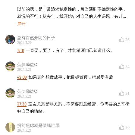
22:50
我们最重要成为自己的“光”，爱自己
以前的我，是非常追求稳定性的，每当遇到不确定性的事，
就慌的不行！从去年，我开始针对自己的人生课题，有计划
23:47
这些都是
【AMORE能量青年】
，今年新推出的
《做
的读书。在某一个时间点突然悟了：
展开
自己的朋友—一自我关怀功能本》
的练习内容，我也推荐
给大家试一试。通过这其中的练习，能够帮助我们更好的
总有豁然开朗的日子
1⃣️问题是一直存在的，人生就是不断解决问题的过程。每个
26
肯定自己、认识自己、爱自己，非常的适合大家。
2024.5.20
阶段都有每个阶段需要解决的问题。人生的每个阶段也有需
15:11
一直要，要了，有了，才能清晰自己知道什么。
要我们独自面对的人生课题。我要做的是专注当下的问题和
24:07
第二部分：情感问答
课题，在解决问题中成长自己。而不是匆匆忙忙从一个问题
菠萝呦益C
奔向下一个问题，然后一遍又一遍复演着类似的过程，被同
24
2024.5.21
24:14
怎么样判断对方是不是合适的人？什么样的感情算
样的问题反复折磨和打败。
42:08
如果真的想做成事，把目标置顶，把感受滞后
是好的感情？
2⃣️不确定性意味着风险同时意味着无限的可能。对于做好计
菠萝呦益C
24:46
依恋理论 Attachment Theory
21
划和预设，依然可能发生的不确定，那就坦然接受，等到问
2024.5.21
题来了，再去积极想办法解决就好了，而不是问题没来之前
37:30
室友关系是弱关系，不需要刻意经营，你需要的是平衡
28:16
婚恋焦虑：在30岁之后结婚是很天真的想法吗？
就疯狂焦虑和内耗自己。
好自己的情绪。
（虽然想法上悟了，但是在实际中还是处于反复反复状态，
30:27
男朋友是个适合结婚的对象，但我们在一些事情上
不过能看到自己不断变化！）
提前焦虑就是借钱吃屎
20
有分歧，我该怎么办？
2024.5.21