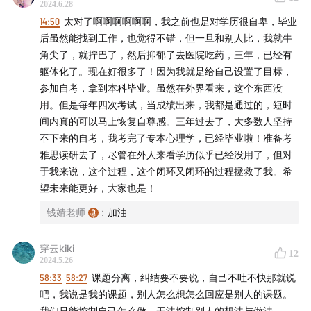
2024.6.28
方法：认识接纳客观自我
01:03:42
结语
14:50
太对了啊啊啊啊啊啊，我之前也是对学历很自卑，毕业
后虽然能找到工作，也觉得不错，但一旦和别人比，我就牛
2.不知道自己要什么，很正常
【往期节目】
角尖了，就拧巴了，然后抑郁了去医院吃药，三年，已经有
找一个可得的目标（具体是什么目标不重要，重要的是能做
躯体化了。现在好很多了！因为我就是给自己设置了目标，
到），25岁左右做成一件事情形成【闭环】，是建立成人自
【职场成长手记】：
串台《姜Dora在此》
｜
对话副总裁
｜
参加自考，拿到本科毕业。虽然在外界看来，这个东西没
尊自信的必经之路。
对谈“文案女王”林桂枝
用。但是每年四次考试，当成绩出来，我都是通过的，短时
｜
对谈「日谈公园」
｜
串台《中年
（这点深有感触，成功才是成功之母。无论是考研考公考试
间内真的可以马上恢复自尊感。三年过去了，大多数人坚持
延长线》
｜
串台《组织进化论》
｜
二次串台「三五环」
｜
还是工作等，都要努力先做成一件事）
不下来的自考，我考完了专本心理学，已经毕业啦！准备考
否则总容易做事半拉胯，只有形成闭环，才能步步为营稳步
串台《TIANYU2FM》
｜
串台《自我进化论》
雅思读研去了，尽管在外人来看学历似乎已经没用了，但对
前行，下一步就知道自己要什么并且能得到，而不是想着一
于我来说，这个过程，这个闭环又闭环的过程拯救了我。希
步登天。
【钱钱老师去串门】：｜
对话人大董晨宇
｜
对话情绪专家
望未来能更好，大家也是！
郭婷婷
｜
对话清华学姐在下小苏
｜
对话北大王无术
｜
串台
🔸时间管理其实是价值管理，eg字数带动效率，每天论文
钱婧老师
:
加油
《公司茶水间》对话梁文道等
｜
串台《公司茶水间》对话
100字
荞木、张昕等
｜
串台《体制内|小职员们的聊天局》
｜
做客
穿云kiki
12
「虎嗅」聊聊学业和就业
｜
串台「咸柠七」
｜
串台《文马
🔸感情：betteroff 相互滋养
2024.5.26
法律实验室》
｜
串台《三点下班》
｜
串台「三五环」
｜
对
听别人就别叨叨 听自己就别在乎他人声音
58:33
58:27
课题分离，纠结要不要说，自己不吐不快那就说
理解共情 因果自付两个独立
谈小鱼老师
｜
串台《快乐亚军》
｜
串台《盐不能当饭吃》
吧，我说是我的课题，别人怎么想怎么回应是别人的课题。
双方金钱价值观可以求同存异，婚姻更像同事关系，共同解
我们只能控制自己怎么做，无法控制别人的想法与做法